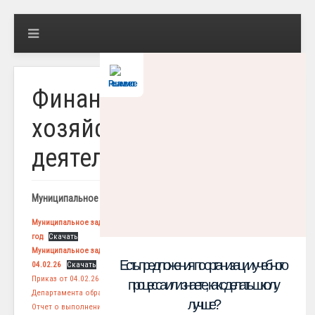
Решаем вместе
Финансово-
хозяйственная
деятельность
Муниципальное задание
Муниципальное задание 906/УДО/2026-6-3-изм на 2 полугодие 2026
год
Скачать
Муниципальное задание № 906/УДО/2026-1/1-изм на 2026год от
Есть предложения по организации учебного
04.02.26
Скачать
Приказ от 04.02.26 № 73-од «О внесении изменений в приказ
процесса или знаете, как сделать школу
Департамента образования от 30.12.2025г. № 1662-од
Скачать
лучше?
Отчет о выполнении муниципальног задания за 1 полугодие 2026