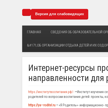
Версия для слабовидящих
ГЛАВНАЯ
СВЕДЕНИЯ ОБ ОБРАЗОВАТЕЛЬНОЙ О
&#171;ОБ ОРГАНИЗАЦИИ ОТДЫХА ДЕТЕЙ И ИХ ОЗДО
Интернет-ресурсы пр
направленности для 
https://институтвоспитания.рф/-
—
Институт изучения с
родителей по вопросам воспитания детей: проекты, ко
https
://
ya
—
roditel
.
ru
–
«Я Родитель»- информационно- п