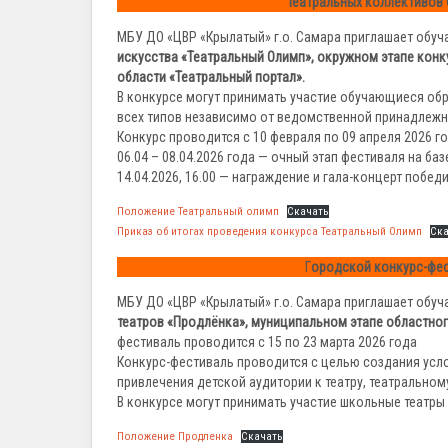
театральных коллективов 
МБУ ДО «ЦВР «Крылатый» г.о. Самара приглашает обуч
искусства «Театральный Олимп», окружном этапе кон
области «Театральный портал».
В конкурсе могут принимать участие обучающиеся об
всех типов независимо от ведомственной принадлежн
Конкурс проводится с 10 февраля по 09 апреля 2026 го
06.04 – 08.04.2026 года — очный этап фестиваля на б
14.04.2026, 16.00 — награждение и гала-концерт побед
Положение Театральный олимп
Скачать
Приказ об итогах проведения конкурса Театральный Олимп
Ск
Г
ородской конкурс-фес
МБУ ДО «ЦВР «Крылатый» г.о. Самара приглашает обуч
театров «Продлёнка», муниципальном этапе областно
фестиваль проводится с 15 по 23 марта 2026 года
Конкурс-фестиваль проводится с целью создания усло
привлечения детской аудитории к театру, театральном
В конкурсе могут принимать участие школьные театр
Положение Продленка
Скачать