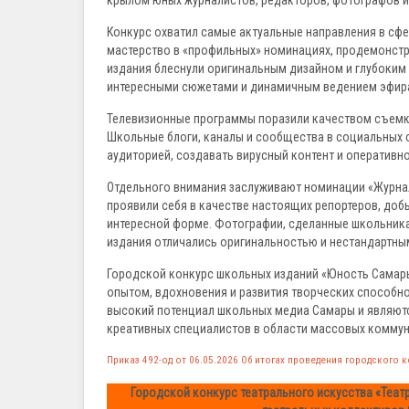
крылом юных журналистов, редакторов, фотографов и 
Конкурс охватил самые актуальные направления в сф
мастерство в «профильных» номинациях, продемонстр
издания блеснули оригинальным дизайном и глубоким
интересными сюжетами и динамичным ведением эфир
Телевизионные программы поразили качеством съемки
Школьные блоги, каналы и сообщества в социальных 
аудиторией, создавать вирусный контент и оперативн
Отдельного внимания заслуживают номинации «Журна
проявили себя в качестве настоящих репортеров, до
интересной форме. Фотографии, сделанные школьника
издания отличались оригинальностью и нестандартны
Городской конкурс школьных изданий «Юность Самары
опытом, вдохновения и развития творческих способн
высокий потенциал школьных медиа Самары и являют
креативных специалистов в области массовых коммун
Приказ 492-од от 06.05.2026 Об итогах проведения городского
Городской конкурс театрального искусства «Теат