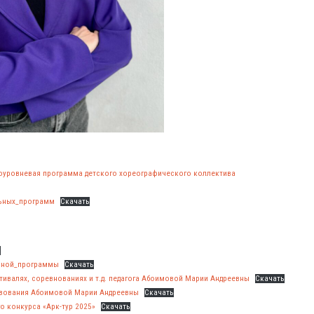
уровневая программа детского хореографического коллектива
ьных_программ
Скачать
ь
нной_программы
Скачать
тивалях, соревнованиях и т.д. педагога Абоимовой Марии Андреевны
Скачать
азования Абоимовой Марии Андреевны
Скачать
 конкурса «Арк-тур 2025»
Скачать