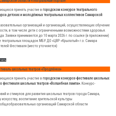
Самарской области «Театральный портал».
ающихся принять участие в
городском конкурсе театрального
курса детских и молодёжных театральных коллективов Самарской
разовательных организаций и организаций, осуществляющих обучение
ости, в том числе дети с ограниченными возможностями здоровья.
да. Заявки принимаются до 10 марта 2026 г. по ссылке (в приложении)
азе театральных площадок МБУ ДО «ЦВР «Крылатый» г.о. Самара
ителей Фестиваля (место уточняется)
ачать
тиваль школьных театров «Продлёнка»
ающихся принять участие в
городском конкурсе-фестивале школьных
го фестиваля школьных театров «Волшебная лампа».
Конкурс-
вий и стимулов для развития школьных театров города Самара,
у искусству, воспитание зрительской культуры
ы общеобразовательных организаций Самарской области