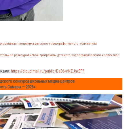
уровневая программа детского хореографического коллектива
вательной разноуровневой программы детского хореографического коллектива
иками
:
https://cloud.mail.ru/public/DaD6/nNZJnxEFf
одского конкурса школьных медиа-центров
сть Самары — 2026»