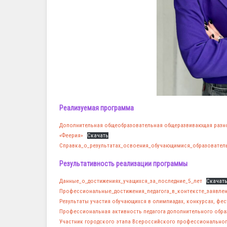
Реализуемая программа
Дополнительная общеобразовательная общеразвивающая разно
«Феерия»
Скачать
Справка_о_результатах_освоения_обучающимися_образовател
Результативность реализации программы
Данные_о_достижениях_учащихся_за_последние_5_лет
Скачат
Профессиональные_достижения_педагога_в_контексте_заявле
Результаты участия обучающихся в олимпиадах, конкурсах, фес
Профессиональная активность педагога дополнительного обр
Участник городского этапа Всероссийского профессионального