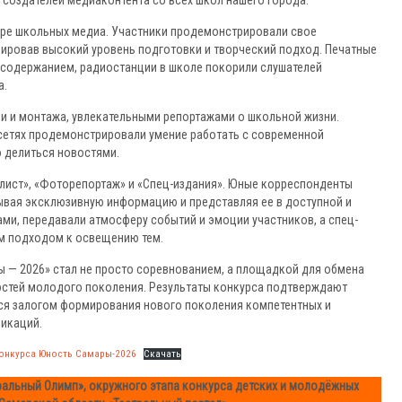
создателей медиаконтента со всех школ нашего города.
ере школьных медиа. Участники продемонстрировали свое
ировав высокий уровень подготовки и творческий подход. Печатные
 содержанием, радиостанции в школе покорили слушателей
а.
 и монтажа, увлекательными репортажами о школьной жизни.
сетях продемонстрировали умение работать с современной
о делиться новостями.
лист», «Фоторепортаж» и «Спец-издания». Юные корреспонденты
бывая эксклюзивную информацию и представляя ее в доступной и
ми, передавали атмосферу событий и эмоции участников, а спец-
м подходом к освещению тем.
 — 2026» стал не просто соревнованием, а площадкой для обмена
остей молодого поколения. Результаты конкурса подтверждают
ся залогом формирования нового поколения компетентных и
икаций.
 конкурса Юность Самары-2026
Скачать
ральный Олимп», окружного этапа конкурса детских и молодёжных