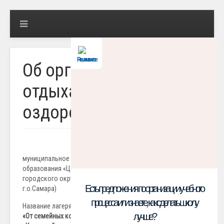
Решаем вместе
Об организации
отдыха детей и их
оздоровления
ОСНОВНЫЕ СВЕДЕНИЯ
муниципальное бюджетное учреждение дополнительного
образования «Центр внешкольной работы «Крылатый»
городского округа Самара (МБУ ДО «ЦВР «Крылатый»
Есть предложения по организации учебного
г.о.Самара)
процесса или знаете, как сделать школу
Название лагеря:
Лагерь с дневным пребыванием детей:
лучше?
«От семейных корней к защите Родины» МБУ ДО «ЦВР