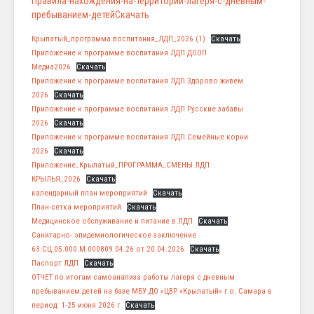
Правила-нахождения-на-территории-лагеря-с-дневным-
пребыванием-детейСкачать
Крылатый_программа воспитания_ЛДП_2026 (1)
Скачать
Приложение к программе воспитания ЛДП ДООП
Медиа2026
Скачать
Приложение к программе воспитания ЛДП Здорово живем
2026
Скачать
Приложение к программе воспитания ЛДП Русские забавы
2026
Скачать
Приложение к программе воспитания ЛДП Семейные корни
2026
Скачать
Приложение_Крылатый_ПРОГРАММА_СМЕНЫ ЛДП
КРЫЛЬЯ_2026
Скачать
календарный план мероприятий
Скачать
План-сетка мероприятий
Скачать
Медицинское обслуживание и питание в ЛДП
Скачать
Санитарно- эпидемиологическое заключение
63.СЦ.05.000.М.000809.04.26 от 20.04.2026
Скачать
Паспорт ЛДП
Скачать
ОТЧЕТ по итогам самоанализа работы лагеря с дневным
пребыванием детей на базе МБУ ДО «ЦВР «Крылатый» г.о. Самара в
период: 1-25 июня 2026 г
Скачать