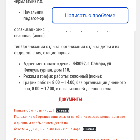
«Крылатый» г.о. Самара;
Начальник лагеря:
Обрезкова Елена Владимировна,
Написать о проблеме
педагог-организатор.
организационно-правовая форма Организации отдыха:
сезонная (июнь)
тип Организации отдыха: организация отдыха детей и их
оздоровления, стационарная
Адрес местонахождения:
443092, г. Самара, ул.
Физкультурная, дом 118;
Режим и график работы:
сезонный (июнь)
;
График работы
8.00 — 14.00
, без организации дневного
сна,
8.00 — 17.00
, с организацией дневного сна
ДОКУМЕНТЫ
Приказ об открытии ЛДП
Скачать
Положение об организации отдыха детей и их оздоровления в лагере
с дневным пребыванием детей на
базе МБУ ДО «ЦВР «Крылатый» г.о.Самара
Скачать