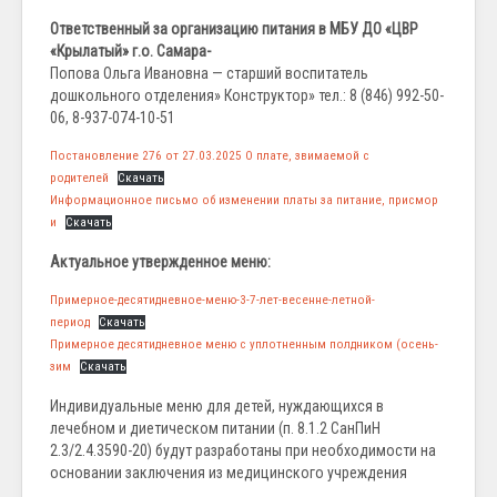
Ответственный за организацию питания в МБУ ДО «ЦВР
«Крылатый» г.о. Самара-
Попова Ольга Ивановна — старший воспитатель
дошкольного отделения» Конструктор» тел.: 8 (846) 992-50-
06, 8-937-074-10-51
Постановление 276 от 27.03.2025 О плате, звимаемой с
родителей
Скачать
Информационное письмо об изменении платы за питание, присмор
и
Скачать
Актуальное утвержденное меню:
Примерное-десятидневное-меню-3-7-лет-весенне-летной-
период
Скачать
Примерное десятидневное меню с уплотненным полдником (осень-
зим
Скачать
Индивидуальные меню для детей, нуждающихся в
лечебном и диетическом питании (п. 8.1.2 СанПиН
2.3/2.4.3590-20) будут разработаны при необходимости на
основании заключения из медицинского учреждения