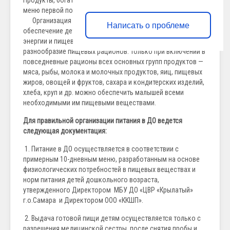
Продукты, богатые белком (рыба, мясо), включаются в
меню первой половины дня.
Организация питания в ДО предусматривает
Написать о проблеме
обеспечение детей большей частью необходимых им
энергии и пищевых веществ — максимальное
разнообразие пищевых рационов. Только при включении в
повседневные рационы всех основных групп продуктов —
мяса, рыбы, молока и молочных продуктов, яиц, пищевых
жиров, овощей и фруктов, сахара и кондитерских изделий,
хлеба, круп и др. можно обеспечить малышей всеми
необходимыми им пищевыми веществами.
Для правильной организации питания в ДО ведется
следующая документация:
1. Питание в ДО осуществляется в соответствии с
примерным 10-дневным меню, разработанным на основе
физиологических потребностей в пищевых веществах и
норм питания детей дошкольного возраста,
утвержденного Директором МБУ ДО «ЦВР «Крылатый»
г.о.Самара и Директором ООО «ККШП».
2. Выдача готовой пищи детям осуществляется только с
разрешения медицинской сестры, после снятия пробы и