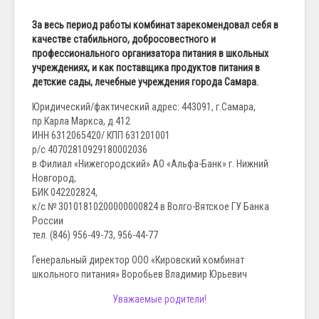
За весь период работы комбинат зарекомендовал себя в
качестве стабильного, добросовестного и
профессионального организатора питания в школьных
учреждениях, и как поставщика продуктов питания в
детские сады, лечебные учреждения города Самара.
Юридический/фактический адрес: 443091, г.Самара,
пр.Карла Маркса, д.412
ИНН 6312065420/ КПП 631201001
р/с 40702810929180002036
в Филиал «Нижегородский» АО «Альфа-Банк» г. Нижний
Новгород,
БИК 042202824,
к/с № 30101810200000000824 в Волго-Вятское ГУ Банка
России
тел. (846) 956-49-73, 956-44-77
Генеральный директор ООО «Кировский комбинат
школьного питания» Воробьев Владимир Юрьевич
Уважаемые родители!