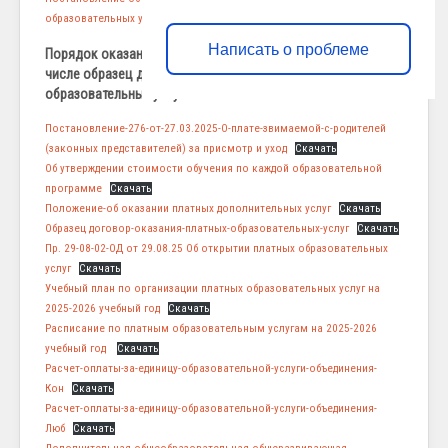
образовательных услуг
Скачать
Написать о проблеме
Порядок оказания платных образовательных услуг, в том
числе образец договора об оказании платных
образовательных услуг
Постановление-276-от-27.03.2025-О-плате-звимаемой-с-родителей
(законных представителей) за присмотр и уход
Скачать
Об утверждении стоимости обучения по каждой образовательной
программе
Скачать
Положение-об оказании платных дополнительных услуг
Скачать
Образец договор-оказания-платных-образовательных-услуг
Скачать
Пр. 29-08-02-ОД от 29.08.25 Об открытии платных образовательных
услуг
Скачать
Учебный план по организации платных образовательных услуг на
2025-2026 учебный год
Скачать
Расписание по платным образовательным услугам на 2025-2026
учебный год
Скачать
Расчет-оплаты-за-единицу-образовательной-услуги-объединения-
Кон
Скачать
Расчет-оплаты-за-единицу-образовательной-услуги-объединения-
Люб
Скачать