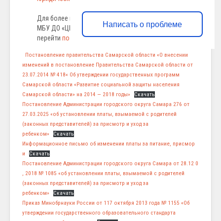
Для более подробного ознакомления с документами
Написать о проблеме
МБУ ДО «ЦВР «Крылатый» г.о. Самара необходимо
перейти
по ссылке
Постановление правительства Самарской области «О внесении
изменений в постановление Правительства Самарской области от
23.07.2014 № 418« Об утверждении государственных программ
Самарской области «Развитие социальной защиты населения
Самарской области» на 2014 — 2018 годы»
Скачать
Постановление Администрации городского округа Самара 276 от
27.03.2025 «об установлении платы, взымаемой с родителей
(законных представителей) за присмотр и уход за
ребенком»
Скачать
Информационное письмо об изменении платы за питание, присмор
и
Скачать
Постановление Администрации городского округа Самара от 28.12 0
, 2018 № 1085 «об установлении платы, взымаемой с родителей
(законных представителей) за присмотр и уход за
ребенком»
Скачать
Приказ Минобрнауки России от 117 октября 2013 года № 1155 «Об
утверждении государственного образовательного стандарта