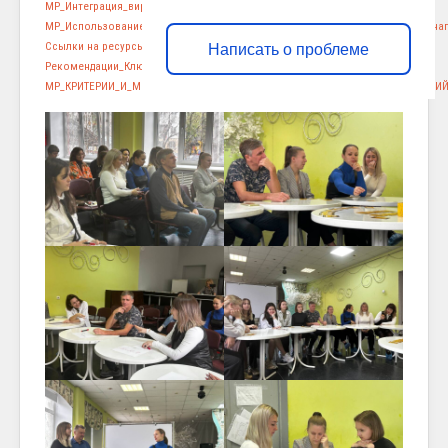
МР_Интеграция_виртуальной_и_дополненной_реальности
Скачать
МР_Использование_нейросетей_в_информационном_и_образовательном_на
Ссылки на ресурсы
Скачать
Написать о проблеме
Рекомендации_Ключевые_ресурсы_для_развития
Скачать
МР_КРИТЕРИИ_И_МЕТОДЫ_ОЦЕНКИ_СФОРМИРОВАННОСТИ_МЕДИАКОМПЕТЕНЦИЙ