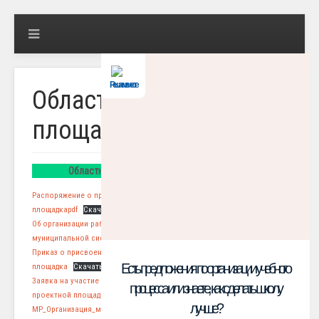
Решаем вместе
Областная стажерская
площадка
Областная стажерская площадка 2025 год
Распоряжение о присвоении статуса Областная стажерская
площадкаpdf
Скачать
Об организации работы городских проектных площадок в
муниципальной системе образования
Скачать
Приказ о присвоении статуса городская проектная
Есть предложения по организации учебного
площадка
Скачать
Заявка на участие в отборе на соискание статуса городской
процесса или знаете, как сделать школу
проектной площадки
Скачать
лучше?
МР_Организация_медиацентра_в_бразовательном_учреждении
Скачать