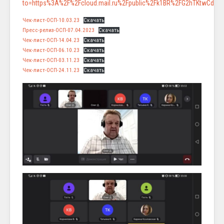
to=https%3A%2F%2Fcloud.mail.ru%2Fpublic%2Fk1BR%2FG2hTKtwCd
Чек-лист-ОСП-10.03.23
Скачать
Пресс-релиз-ОСП-07.04.2023
Скачать
Чек-лист-ОСП-14.04.23
Скачать
Чек-лист-ОСП-06.10.23
Скачать
Чек-лист-ОСП-03.11.23
Скачать
Чек-лист-ОСП-24.11.23
Скачать