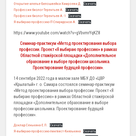
Открытие-алелье-Белошвейка-Хамроева-Д.
Скачать
Профессия-биолог-Терентьев-А.
Скачать
Профессия-биолог-Терентьев-А.-1
Скачать
Я-выбираю-профессию-IT-Спиридонов-А.
Скачать
https://www.youtube.com/watch?v=gVbvmrYqKZ8
Семинар-практикум «Метод проектирования выбора
профессии. Проект «Я выбираю профессию» в рамках
Областной стажёрской площадки «Дополнительное
образование в выборе профессии школьника.
Проектирование будущей профессии».
14 сентября 2022 года в малом зале МБУ ДО «ЦВР
«Крылатый» г. о. Самара состоялся семинар-практикум
«Метод проектирования выбора профессии. Проект «Я
выбираю профессию» в рамках Областной стажёрской
площадки «Дополнительное образование в выборе
профессии школьника. Проектирование будущей
профессии».
Доклад-Сенькина-Е.П.
Скачать
Я-выбираю-профессию-лингвист-Князькина
Скачать